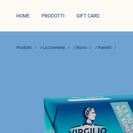
HOME
PRODOTTI
GIFT CARD
Prodotti
/
La Cremeria
/
Burro
/
Panetti