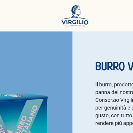
BURRO V
Il burro, prodot
panna del nostro
Consorzio Virgil
per genuinità e q
gusto, con tutto 
rendere più appet